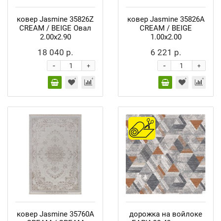
ковер Jasmine 35826Z
ковер Jasmine 35826A
CREAM / BEIGE Овал
CREAM / BEIGE
2.00x2.90
1.00x2.00
18 040 р.
6 221 р.
-
-
+
+
ковер Jasmine 35760A
дорожка на войлоке