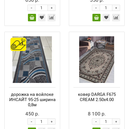
650 р.
550 р.
-
-
+
+
дорожка на войлоке
ковер DARGA F675
ИНСАЙТ 95-25 ширина
CREAM 2.50x4.00
0,8м
450 р.
8 100 р.
-
-
+
+