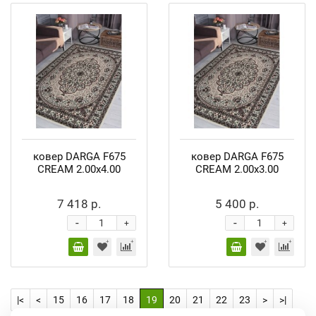
ковер DARGA F675
ковер DARGA F675
CREAM 2.00x4.00
CREAM 2.00x3.00
7 418 р.
5 400 р.
-
-
+
+
|<
<
15
16
17
18
19
20
21
22
23
>
>|