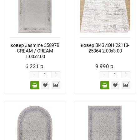
ковер Jasmine 35897B
ковер ВИЗИОН 22113-
CREAM / CREAM
25364 2.00x3.00
1.00x2.00
6 221 р.
9 990 р.
-
-
+
+