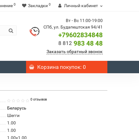
0
0
внение
Закладки
Личный кабинет
Вт - Вс 11:00-19:00
СПб, ул. Будапештская 94/41
+79602834848
983 48 48
8 812
Заказать обратный звонок
Корзина
покупок
: 0
0 отзывов
Беларусь
Шегги
1.00
1.00
1.00x1.00