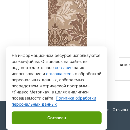
На информационном ресурсе используются
cookie-файлы. Оставаясь на сайте, вы
ковер Шагги 2,00*3,00 sh-107-а2-
кове
подтверждаете свое
согласие
на их
83
использование и
соглашаетесь
с обработкой
персональных данных, собираемых
посредством метрической программы
«Яндекс Метрика», в целях аналитики
посещаемости сайта.
Политика обработки
персональных данных
Доставка и оплата
Контакты
Возврат
Отзывы
Согласен
kover.spb.ru - kover.spb.ru © 2026