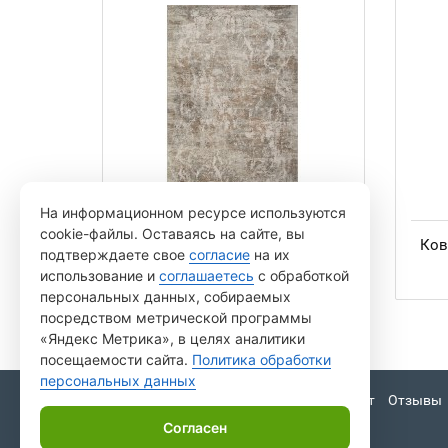
На информационном ресурсе используются
cookie-файлы. Оставаясь на сайте, вы
Ковер AFINA F445AF BROWN /
Ков
подтверждаете свое
согласие
на их
CREAM 2.00x4.00
использование и
соглашаетесь
с обработкой
персональных данных, собираемых
посредством метрической программы
«Яндекс Метрика», в целях аналитики
посещаемости сайта.
Политика обработки
персональных данных
Доставка и оплата
Контакты
Возврат
Отзывы
Согласен