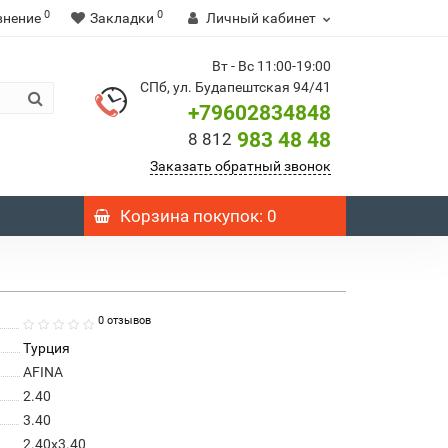
0
0
внение
Закладки
Личный кабинет
Вт - Вс 11:00-19:00
СПб, ул. Будапештская 94/41
+79602834848
983 48 48
8 812
Заказать обратный звонок
Корзина
покупок
: 0
0 отзывов
Турция
AFINA
2.40
3.40
2.40x3.40